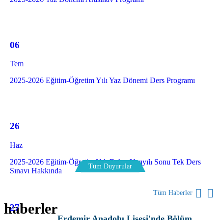
06
Tem
2025-2026 Eğitim-Öğretim Yılı Yaz Dönemi Ders Programı
26
Haz
2025-2026 Eğitim-Öğretim Yılı Bahar Yarıyılı Sonu Tek Ders
Tüm Duyurular
Sınavı Hakkında
Tüm Haberler
haberler
27
Erdemir Anadolu Lisesi'nde Bölüm