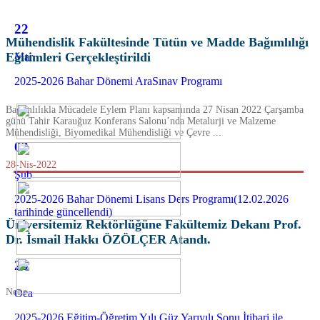
22
Mühendislik Fakültesinde Tütün ve Madde Bağımlılığı
Eğitimleri Gerçekleştirildi
Mar
2025-2026 Bahar Dönemi AraSınav Programı
Bağımlılıkla Mücadele Eylem Planı kapsamında 27 Nisan 2022 Çarşamba
günü Tahir Karauğuz Konferans Salonu’nda Metalurji ve Malzeme
Mühendisliği, Biyomedikal Mühendisliği ve Çevre ...
03
28-Nis-2022
Şub
2025-2026 Bahar Dönemi Lisans Ders Programı(12.02.2026
tarihinde güncellendi)
Üniversitemiz Rektörlüğüne Fakültemiz Dekanı Prof.
Dr. İsmail Hakkı ÖZÖLÇER Atandı.
20
None
Oca
2025-2026 Eğitim-Öğretim Yılı Güz Yarıyılı Sonu İtibari ile