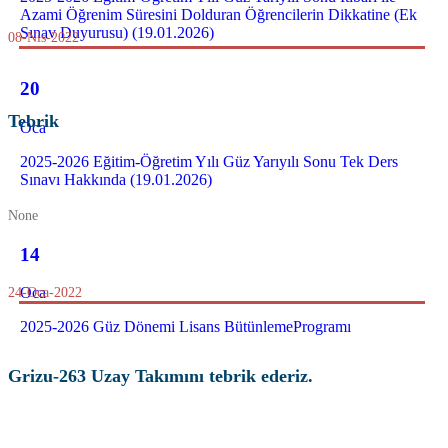
Azami Öğrenim Süresini Dolduran Öğrencilerin Dikkatine (Ek
Sınav Duyurusu) (19.01.2026)
08-Nis-2022
20
Tebrik
Oca
2025-2026 Eğitim-Öğretim Yılı Güz Yarıyılı Sonu Tek Ders
Sınavı Hakkında (19.01.2026)
None
14
Oca
24-Oca-2022
2025-2026 Güz Dönemi Lisans BütünlemeProgramı
Grizu-263 Uzay Takımını tebrik ederiz.