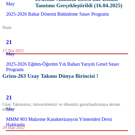
May
Tanıtımı Gerçekleştirildi (16.04.2025)
2025-2026 Bahar Dönemi Bütünleme Sınav Programı
None
21
17-Nis-2025
May
2025-2026 Eğitim-Öğretim Yılı Baharı Yarıyılı Genel Sınav
Programı
Grizu-263 Uzay Takımı Dünya Birincisi !
21
Uzay Takımımız, üniversitemizi ve ülkemizi gururlandırmaya devam
May
ediyor.
MMM 903 Malzeme Karakterizasyon Yöntemleri Dersi
Hakkında
29-Haz-2022